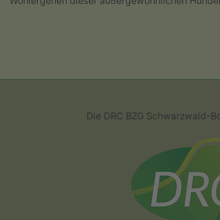
Wohlergehen dieser außergewöhnlichen Hunde
Die DRC BZG Schwarzwald-Bode