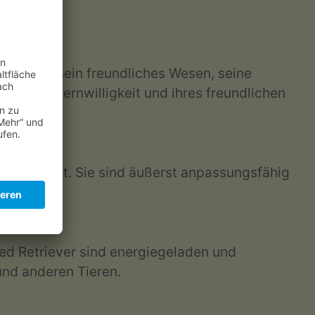
kannt für sein freundliches Wesen, seine
n ihrer Lernwilligkeit und ihres freundlichen
Fell bekannt. Sie sind äußerst anpassungsfähig
.
ted Retriever sind energiegeladen und
und anderen Tieren.