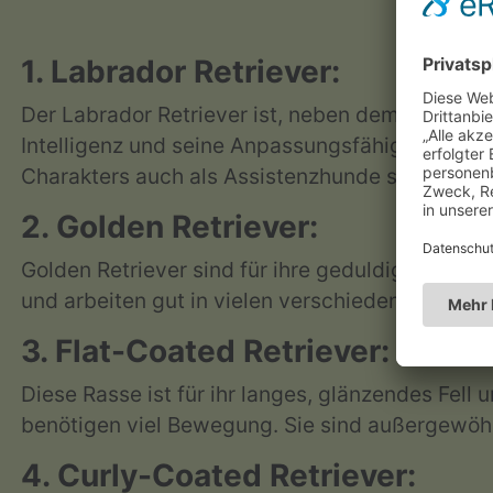
1. Labrador Retriever:
Der Labrador Retriever ist, neben dem Golden Re
Intelligenz und seine Anpassungsfähigkeit. Lab
Charakters auch als Assistenzhunde sehr belieb
2. Golden Retriever:
Golden Retriever sind für ihre geduldige, freu
und arbeiten gut in vielen verschiedenen Rollen
3. Flat-Coated Retriever:
Diese Rasse ist für ihr langes, glänzendes Fell
benötigen viel Bewegung. Sie sind außergewöh
4. Curly-Coated Retriever: