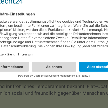
triever, die bekannteste Retrieverrasse. Er ist be
radors sind hervorragende Familienhunde und wege
t.
ndliche Natur und ihr dichtes, wasserabweisendes 
, von der Jagdassistenz bis hin zur Therapiearbeit
 und ihr fröhliches Temperament bekannt. Flat-Coa
nlich sozial und freundlich gegenüber Menschen 