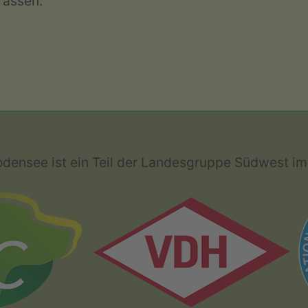
rassen.
nsee ist ein Teil der Landesgruppe Südwest im 