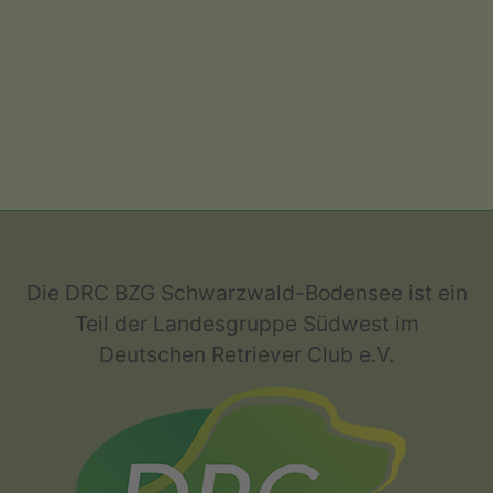
Die DRC BZG Schwarzwald-Bodensee ist ein
Teil der Landesgruppe Südwest im
Deutschen Retriever Club e.V.